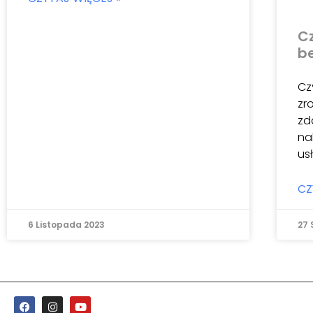
C
b
Cz
zr
zd
na
us
CZ
6 Listopada 2023
27 